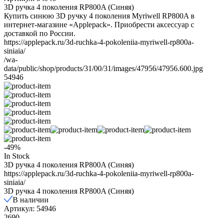
3D ручка 4 поколения RP800A (Синяя)
Купить синюю 3D ручку 4 поколения Myriwell RP800A в
интернет-магазине «Applepack». Приобрести аксессуар с
доставкой по России.
https://applepack.ru/3d-ruchka-4-pokoleniia-myriwell-rp800a-
siniaia/
/wa-
data/public/shop/products/31/00/31/images/47956/47956.600.jpg
54946
-49%
In Stock
3D ручка 4 поколения RP800A (Синяя)
https://applepack.ru/3d-ruchka-4-pokoleniia-myriwell-rp800a-
siniaia/
3D ручка 4 поколения RP800A (Синяя)
В наличии
Артикул: 54946
2690