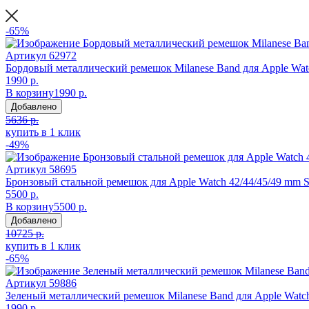
-65%
Артикул
62972
Бордовый металлический ремешок Milanese Band для Apple Wat
1990 р.
В корзину
1990 р.
Добавлено
5636 р.
купить в 1 клик
-49%
Артикул
58695
Бронзовый стальной ремешок для Apple Watch 42/44/45/49 mm S
5500 р.
В корзину
5500 р.
Добавлено
10725 р.
купить в 1 клик
-65%
Артикул
59886
Зеленый металлический ремешок Milanese Band для Apple Watc
1990 р.