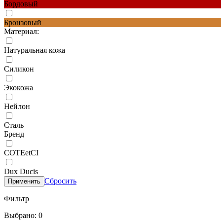
Бордовый
Бронзовый
Материал:
Натуральная кожа
Силикон
Экокожа
Нейлон
Сталь
Бренд
COTEetCI
Dux Ducis
Сбросить
Применить
Фильтр
Выбрано: 0