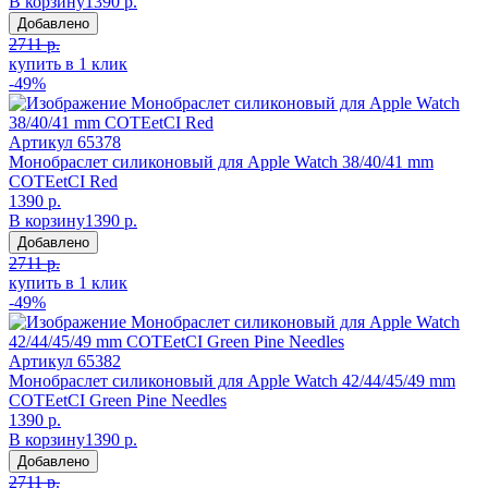
В корзину
1390 р.
Добавлено
2711 р.
купить в 1 клик
-49%
Артикул
65378
Монобраслет силиконовый для Apple Watch 38/40/41 mm
COTEetCI Red
1390 р.
В корзину
1390 р.
Добавлено
2711 р.
купить в 1 клик
-49%
Артикул
65382
Монобраслет силиконовый для Apple Watch 42/44/45/49 mm
COTEetCI Green Pine Needles
1390 р.
В корзину
1390 р.
Добавлено
2711 р.