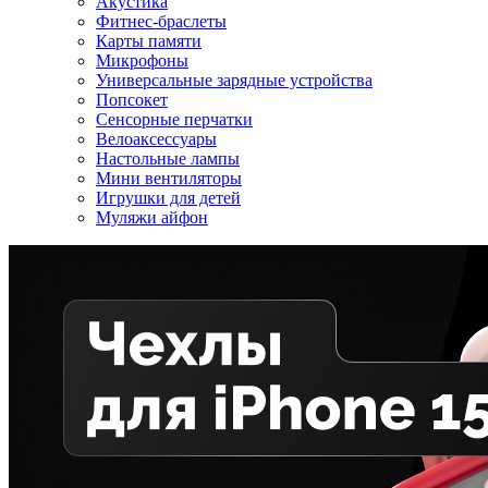
Акустика
Фитнес-браслеты
Карты памяти
Микрофоны
Универсальные зарядные устройства
Попсокет
Сенсорные перчатки
Велоаксессуары
Настольные лампы
Мини вентиляторы
Игрушки для детей
Муляжи айфон