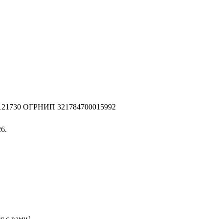
2121730 ОГРНИП 321784700015992
6.
я с вами!