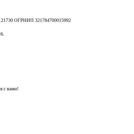
2121730 ОГРНИП 321784700015992
6.
я с вами!