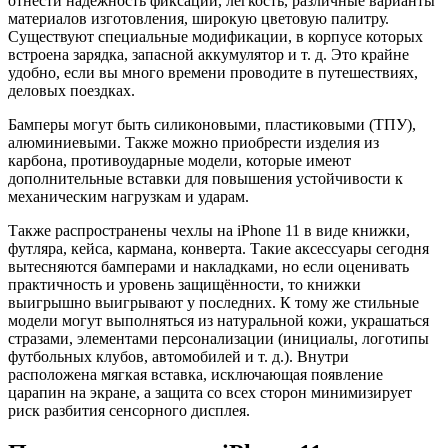
отнести надёжность фиксации, лёгкость, различные варианты
материалов изготовления, широкую цветовую палитру.
Существуют специальные модификации, в корпусе которых
встроена зарядка, запасной аккумулятор и т. д. Это крайне
удобно, если вы много времени проводите в путешествиях,
деловых поездках.
Бамперы могут быть силиконовыми, пластиковыми (ТПУ),
алюминиевыми. Также можно приобрести изделия из
карбона, противоударные модели, которые имеют
дополнительные вставки для повышения устойчивости к
механическим нагрузкам и ударам.
Также распространены чехлы на iPhone 11 в виде книжки,
футляра, кейса, кармана, конверта. Такие аксессуары сегодня
вытесняются бамперами и накладками, но если оценивать
практичность и уровень защищённости, то книжки
выигрышно выигрывают у последних. К тому же стильные
модели могут выполняться из натуральной кожи, украшаться
стразами, элементами персонализации (инициалы, логотипы
футбольных клубов, автомобилей и т. д.). Внутри
расположена мягкая вставка, исключающая появление
царапин на экране, а защита со всех сторон минимизирует
риск разбития сенсорного дисплея.