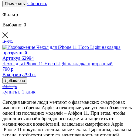
Сбросить
Применить
Фильтр
Выбрано: 0
-66%
Артикул
62994
Чехол для iPhone 11 Hoco Light накладка прозрачный
790 р.
В корзину
790 р.
Добавлено
2321 р.
купить в 1 клик
Сегодня многие люди мечтают о флагманских смартфонах
именитого бренда Apple, а некоторые уже успели обзавестись
одной из последних моделей – Айфон 11. При этом, чтобы
дополнить дизайн брендового гаджета и защитить от
механических воздействий, владельцы смартфонов Apple
iPhone 11 покупают специальные чехлы. Царапины, сколы на
экране, потёртости корпуса, неисправность внутренней