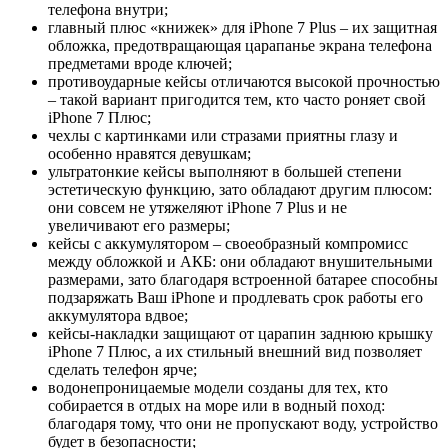
телефона внутри;
главный плюс «книжек» для iPhone 7 Plus – их защитная
обложка, предотвращающая царапанье экрана телефона
предметами вроде ключей;
противоударные кейсы отличаются высокой прочностью
– такой вариант пригодится тем, кто часто роняет свой
iPhone 7 Плюс;
чехлы с картинками или стразами приятны глазу и
особенно нравятся девушкам;
ультратонкие кейсы выполняют в большей степени
эстетическую функцию, зато обладают другим плюсом:
они совсем не утяжеляют iPhone 7 Plus и не
увеличивают его размеры;
кейсы с аккумулятором – своеобразный компромисс
между обложкой и АКБ: они обладают внушительными
размерами, зато благодаря встроенной батарее способны
подзаряжать Ваш iPhone и продлевать срок работы его
аккумулятора вдвое;
кейсы-накладки защищают от царапин заднюю крышку
iPhone 7 Плюс, а их стильный внешний вид позволяет
сделать телефон ярче;
водонепроницаемые модели созданы для тех, кто
собирается в отдых на море или в водный поход:
благодаря тому, что они не пропускают воду, устройство
будет в безопасности;