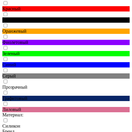
Красный
Черный
Оранжевый
Фиолетовый
Зеленый
Синий
Серый
Прозрачный
Графитовый
Лиловый
Материал:
Силикон
Бренд