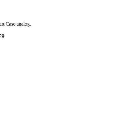
rt Case analog.
pg