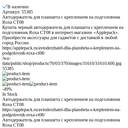
В наличии
Артикул: 55385
Автодержатель для планшета с креплением на подголовник
Roxa CT08
Купить черный автодержатель для планшета с креплением на
подголовник Roxa CT08 в интернет-магазине «Applepack».
Приобрести аксессуары для гаджетов с доставкой в любой
город России.
https://applepack.ru/avtoderzhatel-dlia-plansheta-s-krepleniem-na-
podgolovnik-roxa-ct08/
/wa-
data/public/shop/products/70/03/370/images/31610/31610.600.jpg
55385
-49%
In Stock
Автодержатель для планшета с креплением на подголовник
Roxa CT08
https://applepack.ru/avtoderzhatel-dlia-plansheta-s-krepleniem-na-
podgolovnik-roxa-ct08/
Автодержатель для планшета с креплением на подголовник
Roxa CT08