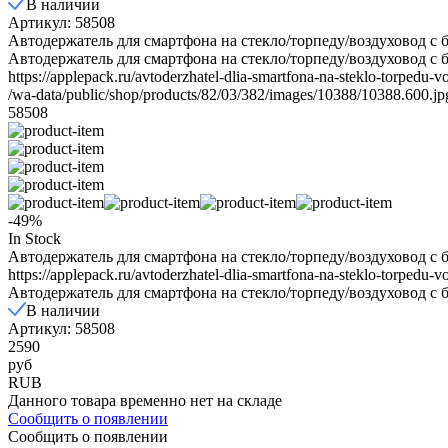
В наличии
Артикул: 58508
Автодержатель для смартфона на стекло/торпеду/воздуховод с
Автодержатель для смартфона на стекло/торпеду/воздуховод с 
https://applepack.ru/avtoderzhatel-dlia-smartfona-na-steklo-torped
/wa-data/public/shop/products/82/03/382/images/10388/10388.600.jp
58508
-49%
In Stock
Автодержатель для смартфона на стекло/торпеду/воздуховод с
https://applepack.ru/avtoderzhatel-dlia-smartfona-na-steklo-torped
Автодержатель для смартфона на стекло/торпеду/воздуховод с
В наличии
Артикул: 58508
2590
руб
RUB
Данного товара временно нет на складе
Сообщить о появлении
Сообщить о появлении