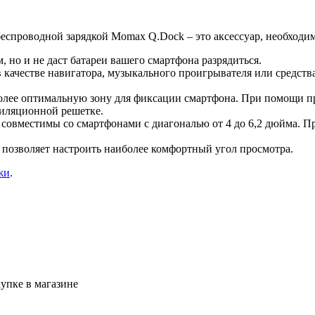
 беспроводной зарядкой Momax Q.Dock – это аксессуар, необход
, но и не даст батареи вашего смартфона разрядиться.
 качестве навигатора, музыкального проигрывателя или средства
олее оптимальную зону для фиксации смартфона. При помощи пр
тиляционной решетке.
 совместимы со смартфонами с диагональю от 4 до 6,2 дюйма. 
о позволяет настроить наиболее комфортный угол просмотра.
жи
.
упке в магазине