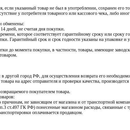
я, если указанный товар не был в употреблении, сохранен его т
утствие у потребителя товарного или кассового чека, либо ино
и обменены:
14 дней, не считая дня покупки.
ремени, которое соответствует гарантийному сроку или сроку г
купки. Гарантийный срок и срок годности указаны на упаковке и
тки до момента покупки, в частности, товары, имеющие заводско
товаром.
 в другой город РФ, для осуществления возврата его необходимо
 товара на адрес отправителя и проверки качества, производит
возвращаемого покупателем товара.
оваров:
о причинам, не зависящим от магазина и от транспортной компан
п.3 ст.497 ГК РФ) понесенные магазином расходы, связанные с 
транспортировки оплачивается продавцом.