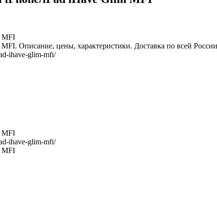
m MFI
 MFI. Описание, цены, характеристики. Доставка по всей России
pad-ihave-glim-mfi/
m MFI
pad-ihave-glim-mfi/
m MFI