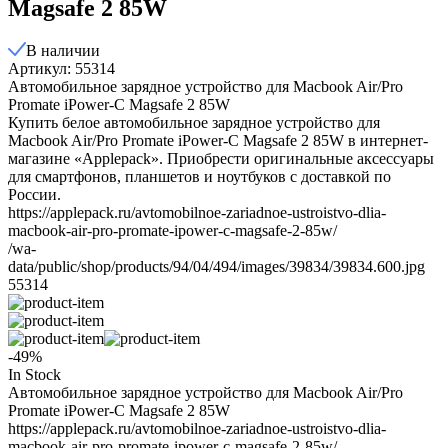
Magsafe 2 85W
В наличии
Артикул: 55314
Автомобильное зарядное устройство для Macbook Air/Pro
Promate iPower-C Magsafe 2 85W
Купить белое автомобильное зарядное устройство для
Macbook Air/Pro Promate iPower-C Magsafe 2 85W в интернет-
магазине «Applepack». Приобрести оригинальные аксессуары
для смартфонов, планшетов и ноутбуков с доставкой по
России.
https://applepack.ru/avtomobilnoe-zariadnoe-ustroistvo-dlia-
macbook-air-pro-promate-ipower-c-magsafe-2-85w/
/wa-
data/public/shop/products/94/04/494/images/39834/39834.600.jpg
55314
-49%
In Stock
Автомобильное зарядное устройство для Macbook Air/Pro
Promate iPower-C Magsafe 2 85W
https://applepack.ru/avtomobilnoe-zariadnoe-ustroistvo-dlia-
macbook-air-pro-promate-ipower-c-magsafe-2-85w/