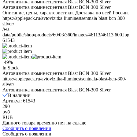
Автовизитка люминесцентная Blast BCN-300 Silver
Автовизитка люминесцентная Blast BCN-300 Silver.
Описание, цены, характеристики. Доставка по всей России.
https://applepack.ru/avtovizitka-liuminestsentnaia-blast-bcn-300-
silver/
/wa-
data/public/shop/products/60/03/360/images/46113/46113.600.jpg
61543
-49%
In Stock
Автовизитка люминесцентная Blast BCN-300 Silver
https://applepack.ru/avtovizitka-liuminestsentnaia-blast-bcn-300-
silver/
Автовизитка люминесцентная Blast BCN-300 Silver
В наличии
Артикул: 61543
290
руб
RUB
Данного товара временно нет на складе
Сообщить о появлении
Сообщить о появлении