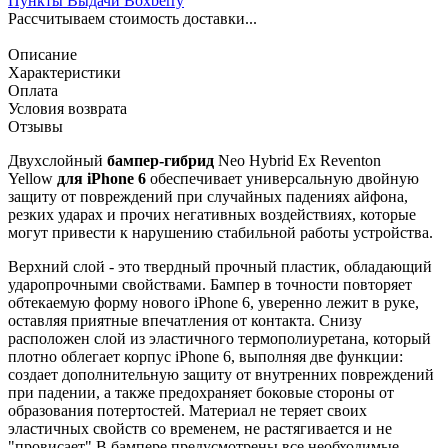
Пункты Выдачи Boxberry
Рассчитываем стоимость доставки...
Описание
Характеристики
Оплата
Условия возврата
Отзывы
Двухслойный
бампер-гибрид
Neo Hybrid Ex Reventon
Yellow
для iPhone 6
обеспечивает универсальную двойную
защиту от повреждений при случайных падениях айфона,
резких ударах и прочих негативных воздействиях, которые
могут привести к нарушению стабильной работы устройства.
Верхний слой - это твердный прочный пластик, обладающий
ударопрочными свойствами. Бампер в точности повторяет
обтекаемую форму нового iPhone 6, уверенно лежит в руке,
оставляя приятные впечатления от контакта. Снизу
расположен слой из эластичного термополиуретана, который
плотно облегает корпус iPhone 6, выполняя две функции:
создает дополнительную защиту от внутренних повреждений
при падении, а также предохраняет боковые стороны от
образования потертостей. Материал не теряет своих
эластичных свойств со временем, не растягивается и не
"провисает".В бампере предусмотрены все необходимые