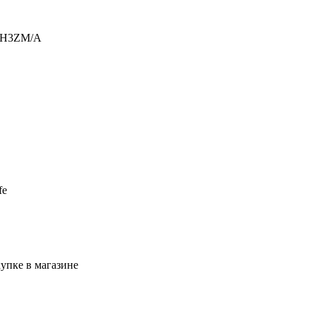
HXH3ZM/A
fe
упке в магазине