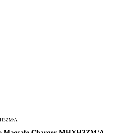
HXH3ZM/A
ple Magsafe Charger MHXH3ZM/A