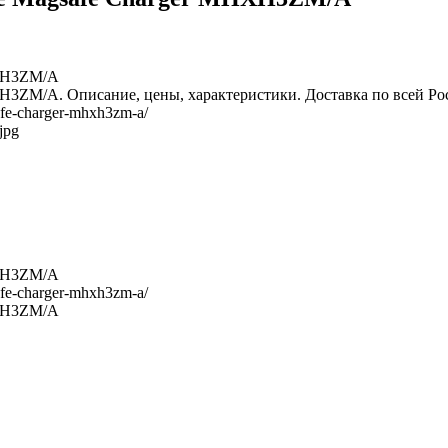
HXH3ZM/A
H3ZM/A. Описание, цены, характеристики. Доставка по всей Ро
afe-charger-mhxh3zm-a/
jpg
HXH3ZM/A
afe-charger-mhxh3zm-a/
HXH3ZM/A