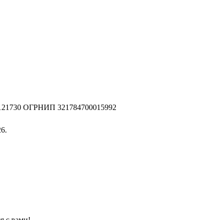
2121730 ОГРНИП 321784700015992
6.
я с вами!