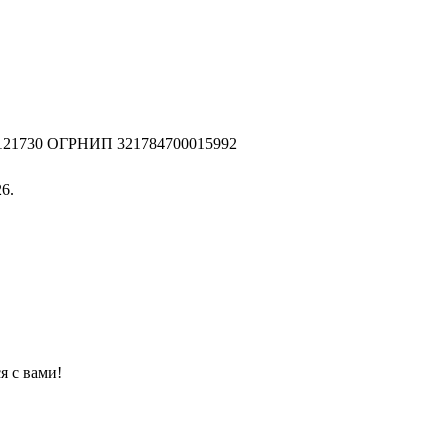
2121730 ОГРНИП 321784700015992
6.
я с вами!