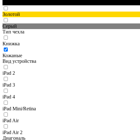
Черный
Золотой
Серый
Тип чехла
Книжка
Кожаные
Вид устройства
iPad 2
iPad 3
iPad 4
iPad Mini/Retina
iPad Air
iPad Air 2
Диагональ