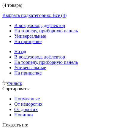
(4 товара)
Выбрать подкатегорию: Все (4)
В воздуховод, дефлектор
На торпеду, приборную панель
Универсальные
На прищепке
Назад
В воздуховод, дефлектор
На торпеду, приборную панель
Универсальные
На прищепке
Фильтр
Сортировать:
Популярные
От недорогих
От дорогих
Новинки
Показать по: