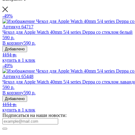
-49%
Артикул
64717
Чехол для Apple Watch 40mm 5/4 series Deppa со стеклом белый
590 р.
В корзину
590 р.
Добавлено
1151 р.
купить в 1 клик
-49%
Артикул
65448
Чехол для Apple Watch 40mm 5/4 series Deppa со стеклом лаван
590 р.
В корзину
590 р.
Добавлено
1151 р.
купить в 1 клик
Подписаться на наши новости: