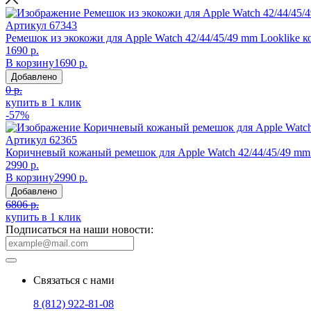
Артикул
67343
Ремешок из экокожи для Apple Watch 42/44/45/49 mm Looklike 
1690 р.
В корзину
1690 р.
Добавлено
0 р.
купить в 1 клик
-57%
Артикул
62365
Коричневый кожаный ремешок для Apple Watch 42/44/45/49 mm D
2990 р.
В корзину
2990 р.
Добавлено
6806 р.
купить в 1 клик
Подписаться на наши новости:
Связаться с нами
8 (812) 922-81-08