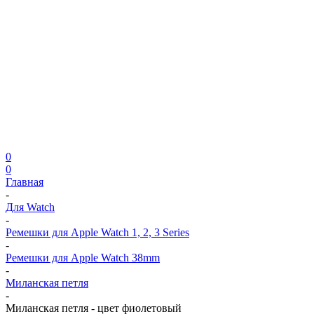
0
0
Главная
-
Для Watch
-
Ремешки для Apple Watch 1, 2, 3 Series
-
Ремешки для Apple Watch 38mm
-
Миланская петля
-
Миланская петля - цвет фиолетовый