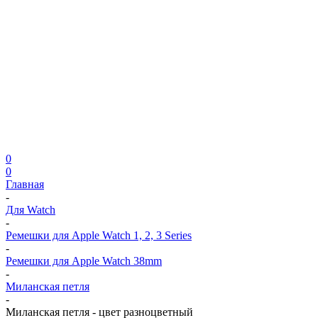
0
0
Главная
-
Для Watch
-
Ремешки для Apple Watch 1, 2, 3 Series
-
Ремешки для Apple Watch 38mm
-
Миланская петля
-
Миланская петля - цвет разноцветный