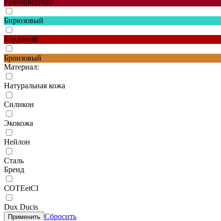
Разноцветный
Бирюзовый
Бордовый
Бронзовый
Материал:
Натуральная кожа
Силикон
Экокожа
Нейлон
Сталь
Бренд
COTEetCI
Dux Ducis
Сбросить
Применить