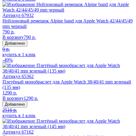
Артикул
67932
Нейлоновый ремешок Alpine band для Apple Watch 42/44/45/49
mm черный
790 р.
В корзину
790 р.
Добавлено
0 р.
купить в 1 клик
-49%
Артикул
65362
Плетёный монобраслет для Apple Watch 38/40/41 mm зеленый
(135 мм)
1290 р.
В корзину
1290 р.
Добавлено
2516 р.
купить в 1 клик
Артикул
67162