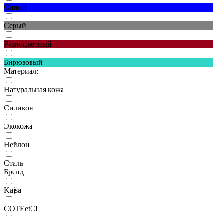
Синий
Серый
Разноцветный
Бирюзовый
Материал:
Натуральная кожа
Силикон
Экокожа
Нейлон
Сталь
Бренд
Kajsa
COTEetCI