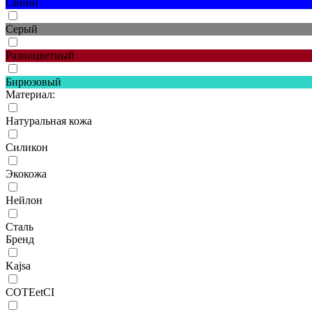
Синий
Серый
Разноцветный
Бирюзовый
Материал:
Натуральная кожа
Силикон
Экокожа
Нейлон
Сталь
Бренд
Kajsa
COTEetCI