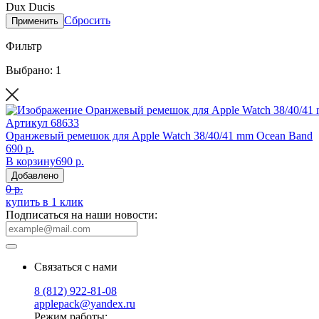
Dux Ducis
Сбросить
Применить
Фильтр
Выбрано: 1
Артикул
68633
Оранжевый ремешок для Apple Watch 38/40/41 mm Ocean Band
690 р.
В корзину
690 р.
Добавлено
0 р.
купить в 1 клик
Подписаться на наши новости:
Связаться с нами
8 (812) 922-81-08
applepack@yandex.ru
Режим работы: