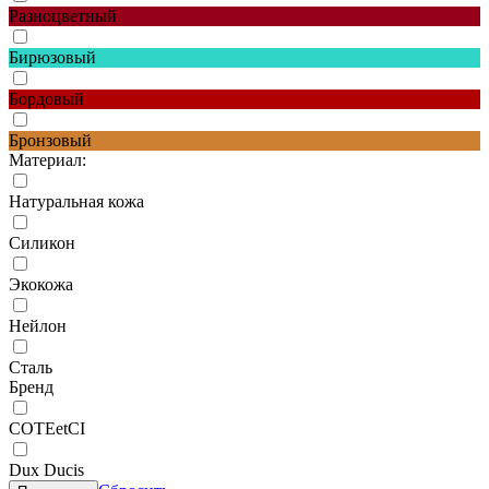
Разноцветный
Бирюзовый
Бордовый
Бронзовый
Материал:
Натуральная кожа
Силикон
Экокожа
Нейлон
Сталь
Бренд
COTEetCI
Dux Ducis