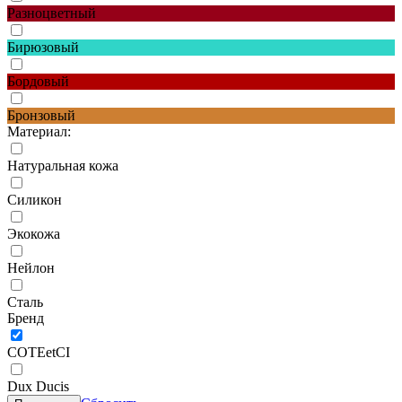
Разноцветный
Бирюзовый
Бордовый
Бронзовый
Материал:
Натуральная кожа
Силикон
Экокожа
Нейлон
Сталь
Бренд
COTEetCI
Dux Ducis