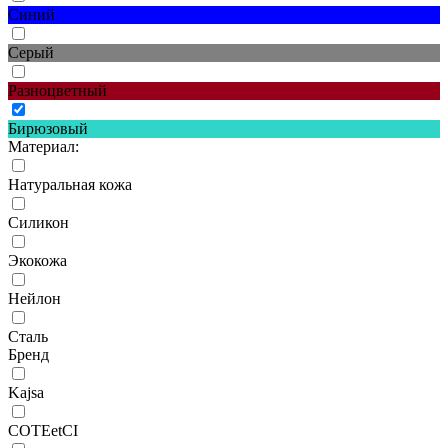
Синий
Серый
Разноцветный
Бирюзовый
Материал:
Натуральная кожа
Силикон
Экокожа
Нейлон
Сталь
Бренд
Kajsa
COTEetCI