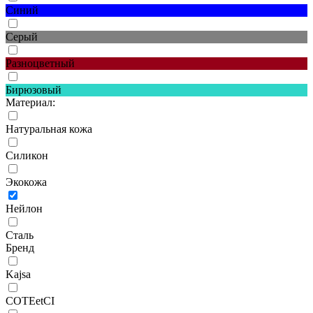
Синий
Серый
Разноцветный
Бирюзовый
Материал:
Натуральная кожа
Силикон
Экокожа
Нейлон
Сталь
Бренд
Kajsa
COTEetCI