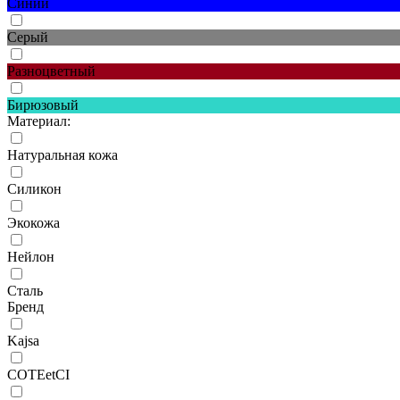
Синий
Серый
Разноцветный
Бирюзовый
Материал:
Натуральная кожа
Силикон
Экокожа
Нейлон
Сталь
Бренд
Kajsa
COTEetCI