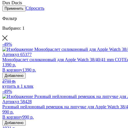
Dux Ducis
Сбросить
Применить
Фильтр
Выбрано: 1
-49%
Артикул
65377
Монобраслет силиконовый для Apple Watch 38/40/41 mm COTEet
1390 р.
В корзину
1390 р.
Добавлено
2711 р.
купить в 1 клик
-49%
Артикул
58428
Розовый нейлоновый ремешок на липучке для Apple Watch 38/
990 р.
В корзину
990 р.
Добавлено