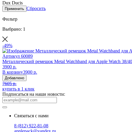
Dux Ducis
Сбросить
Применить
Фильтр
Выбрано: 1
-49%
Артикул
60089
Металлический ремешок Metal Watchband для Apple Watch 38/40
3900 р.
В корзину
3900 р.
Добавлено
7605 р.
купить в 1 клик
Подписаться на наши новости:
Связаться с нами
8 (812) 922-81-08
applepack@yandex.ru