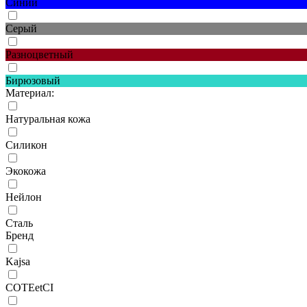
Синий
Серый
Разноцветный
Бирюзовый
Материал:
Натуральная кожа
Силикон
Экокожа
Нейлон
Сталь
Бренд
Kajsa
COTEetCI