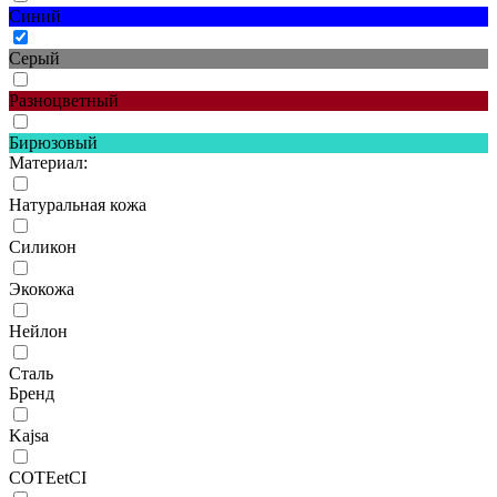
Синий
Серый
Разноцветный
Бирюзовый
Материал:
Натуральная кожа
Силикон
Экокожа
Нейлон
Сталь
Бренд
Kajsa
COTEetCI