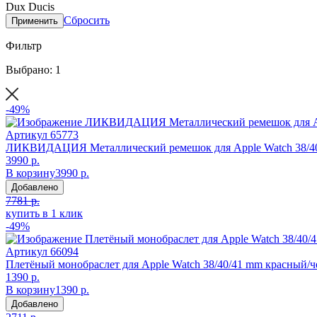
Dux Ducis
Сбросить
Применить
Фильтр
Выбрано: 1
-49%
Артикул
65773
ЛИКВИДАЦИЯ Металлический ремешок для Apple Watch 38/40/
3990 р.
В корзину
3990 р.
Добавлено
7781 р.
купить в 1 клик
-49%
Артикул
66094
Плетёный монобраслет для Apple Watch 38/40/41 mm красный/ч
1390 р.
В корзину
1390 р.
Добавлено