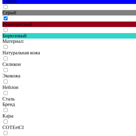
Синий
Серый
Разноцветный
Бирюзовый
Материал:
Натуральная кожа
Силикон
Экокожа
Нейлон
Сталь
Бренд
Kajsa
COTEetCI