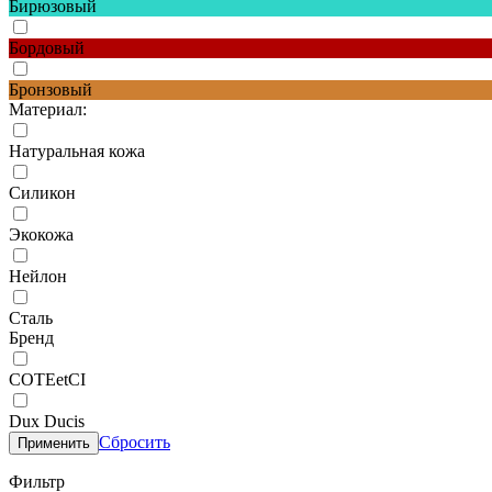
Бирюзовый
Бордовый
Бронзовый
Материал:
Натуральная кожа
Силикон
Экокожа
Нейлон
Сталь
Бренд
COTEetCI
Dux Ducis
Сбросить
Применить
Фильтр