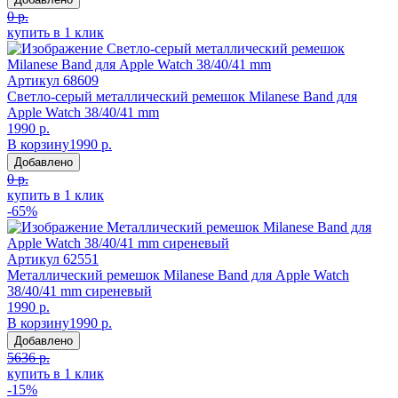
0 р.
купить в 1 клик
Артикул
68609
Светло-серый металлический ремешок Milanese Band для
Apple Watch 38/40/41 mm
1990 р.
В корзину
1990 р.
Добавлено
0 р.
купить в 1 клик
-65%
Артикул
62551
Металлический ремешок Milanese Band для Apple Watch
38/40/41 mm сиреневый
1990 р.
В корзину
1990 р.
Добавлено
5636 р.
купить в 1 клик
-15%