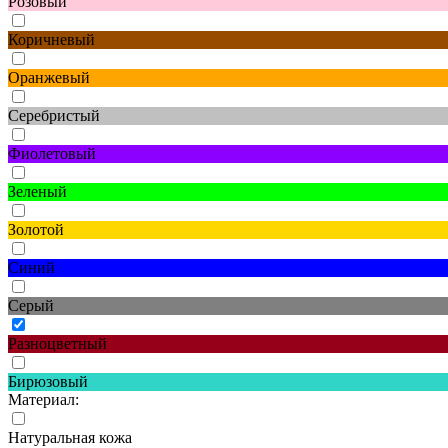
Розовый
Коричневый
Оранжевый
Серебристый
Фиолетовый
Зеленый
Золотой
Синий
Серый
Разноцветный
Бирюзовый
Материал:
Натуральная кожа