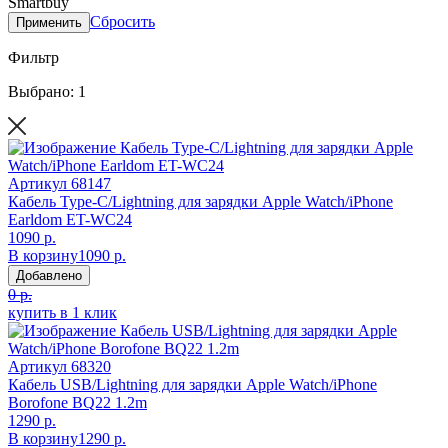
Smartbuy
Сбросить
Применить
Фильтр
Выбрано: 1
Артикул
68147
Кабель Type-C/Lightning для зарядки Apple Watch/iPhone
Earldom ET-WC24
1090 р.
В корзину
1090 р.
Добавлено
0 р.
купить в 1 клик
Артикул
68320
Кабель USB/Lightning для зарядки Apple Watch/iPhone
Borofone BQ22 1.2m
1290 р.
В корзину
1290 р.