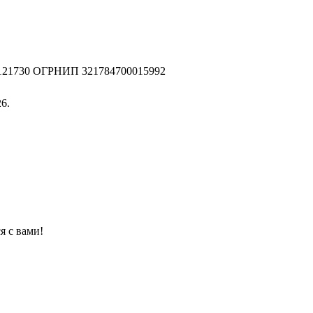
2121730 ОГРНИП 321784700015992
6.
я с вами!