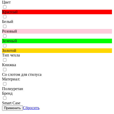
Цвет
Красный
Белый
Розовый
Зеленый
Золотой
Тип чехла
Книжка
Со слотом для стилуса
Материал:
Полиуретан
Бренд
Smart Case
Сбросить
Применить