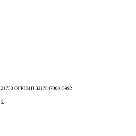
2121730 ОГРНИП 321784700015992
6.