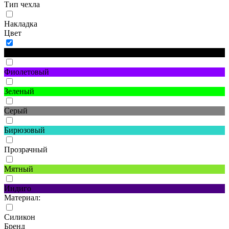
Тип чехла
Накладка
Цвет
Черный
Фиолетовый
Зеленый
Серый
Бирюзовый
Прозрачный
Мятный
Индиго
Материал:
Силикон
Бренд