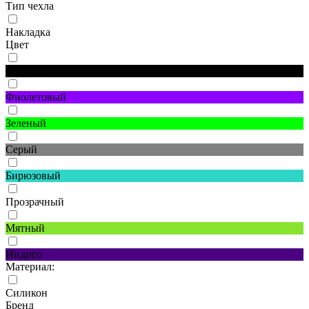
Тип чехла
Накладка
Цвет
Черный
Фиолетовый
Зеленый
Серый
Бирюзовый
Прозрачный
Мятный
Индиго
Материал:
Силикон
Бренд