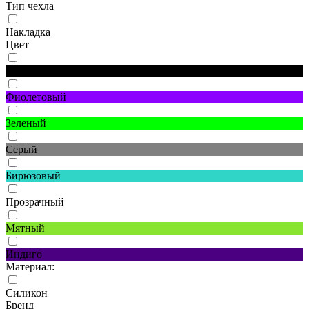
Тип чехла
Накладка
Цвет
Черный
Фиолетовый
Зеленый
Серый
Бирюзовый
Прозрачный
Мятный
Индиго
Материал:
Силикон
Бренд