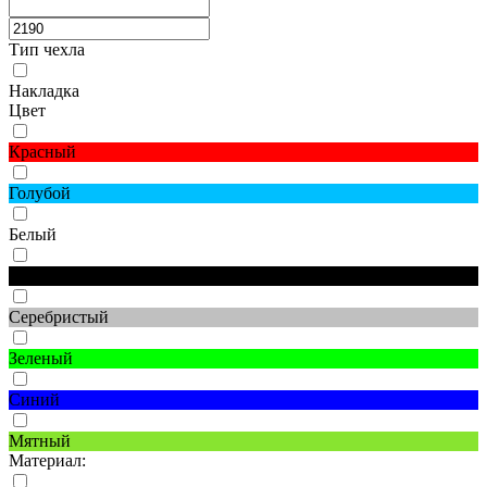
Тип чехла
Накладка
Цвет
Красный
Голубой
Белый
Черный
Серебристый
Зеленый
Синий
Мятный
Материал: