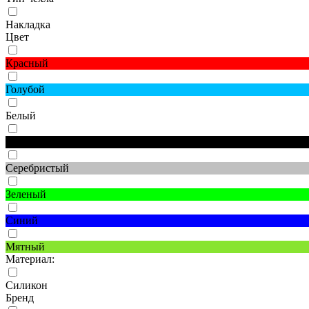
Накладка
Цвет
Красный
Голубой
Белый
Черный
Серебристый
Зеленый
Синий
Мятный
Материал:
Силикон
Бренд