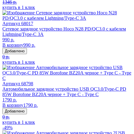
1346 р.
купить в 1 клик
Артикул
68017
Сетевое зарядное устройство Hoco N28 PD/QC3.0 с кабелем
Lightning/Type-C 3A
990 р.
В корзину
990 р.
Добавлено
0 р.
купить в 1 клик
Артикул
68798
Автомобильное зарядное устройство USB QC3.0/Type-C PD
85W Borofone BZ20A черное + Type C - Type C
1790 р.
В корзину
1790 р.
Добавлено
0 р.
купить в 1 клик
-49%